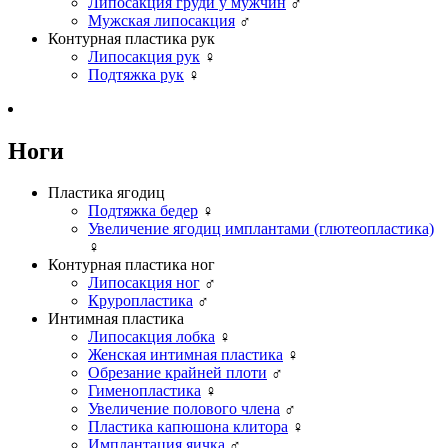
Липосакция груди у мужчин
♂
Мужская липосакция
♂
Контурная пластика рук
Липосакция рук
♀
Подтяжка рук
♀
Ноги
Пластика ягодиц
Подтяжка бедер
♀
Увеличение ягодиц имплантами (глютеопластика)
♀
Контурная пластика ног
Липосакция ног
♂
Круропластика
♂
Интимная пластика
Липосакция лобка
♀
Женская интимная пластика
♀
Обрезание крайней плоти
♂
Гименопластика
♀
Увеличение полового члена
♂
Пластика капюшона клитора
♀
Имплантация яичка
♂