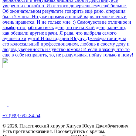
нервозности и ненужных лишних слов и действий, все
уверено и спокойно. И от этого доверяешь ему ещё больше.
Об окончательном результате говорить ещё рано, операция
была 5 марта. Но уже промежуточный вариант мне очень и
очень нравится. И не только мне. :) Самочувствие отличное и
комфортно работаю весь день, но не на 3-ий день, конечно,
как обещали другие врачи. Я рада, что выбрала самого
лучшего хирурга! И благодарна Юсупу Джамбулатовичу за
его колоссальный профессионализм, любовь к своему делу и
людям, уверенность и чувство юмора! И если я захочу что-то
еще в себе исправить, то, не раздумывая, пойду только к нему!
+7 (999) 692-84-54
© 2026, Пластический хирург Хатуев Юсуп Джамбулатович
Есть противопоказания. Посоветуйтесь с врачом.