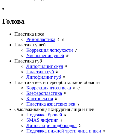
Голова
Пластика носа
Ринопластика
♀
♂
Пластика ушей
Коррекция лопоухости
♂
Уменьшение ушей
♂
Пластика губ
Липофилинг скул
♀
Пластика губ
♀
Липофилинг губ
♀
Пластика век и переорбитальной области
Коррекция птоза века
♀
♂
Блефаропластика
♀
Кантопексия
♀
Пластика азиатских век
♀
Омолаживающая хирургия лица и шеи
Подтяжка бровей
♀
SMAS лифтинг
♀
Липосакция подбородка
♀
Подтяжка нижней трети лица и шеи
♀