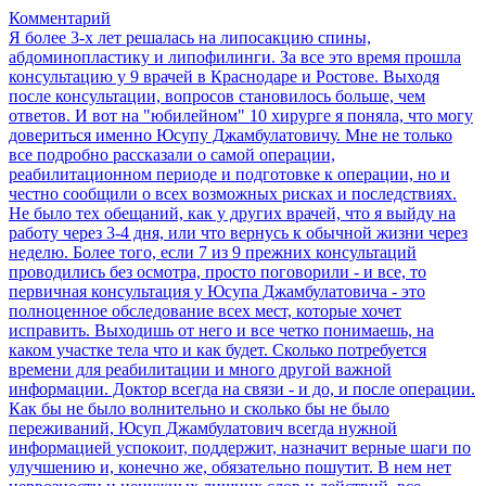
Комментарий
Я более 3-х лет решалась на липосакцию спины,
абдоминопластику и липофилинги. За все это время прошла
консультацию у 9 врачей в Краснодаре и Ростове. Выходя
после консультации, вопросов становилось больше, чем
ответов. И вот на "юбилейном" 10 хирурге я поняла, что могу
довериться именно Юсупу Джамбулатовичу. Мне не только
все подробно рассказали о самой операции,
реабилитационном периоде и подготовке к операции, но и
честно сообщили о всех возможных рисках и последствиях.
Не было тех обещаний, как у других врачей, что я выйду на
работу через 3-4 дня, или что вернусь к обычной жизни через
неделю. Более того, если 7 из 9 прежних консультаций
проводились без осмотра, просто поговорили - и все, то
первичная консультация у Юсупа Джамбулатовича - это
полноценное обследование всех мест, которые хочет
исправить. Выходишь от него и все четко понимаешь, на
каком участке тела что и как будет. Сколько потребуется
времени для реабилитации и много другой важной
информации. Доктор всегда на связи - и до, и после операции.
Как бы не было волнительно и сколько бы не было
переживаний, Юсуп Джамбулатович всегда нужной
информацией успокоит, поддержит, назначит верные шаги по
улучшению и, конечно же, обязательно пошутит. В нем нет