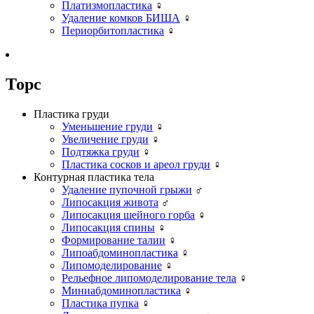
Платизмопластика
♀
Удаление комков БИША
♀
Периорбитопластика
♀
Торс
Пластика груди
Уменьшение груди
♀
Увеличение груди
♀
Подтяжка груди
♀
Пластика сосков и ареол груди
♀
Контурная пластика тела
Удаление пупочной грыжи
♂
Липосакция живота
♂
Липосакция шейного горба
♀
Липосакция спины
♀
Формирование талии
♀
Липоабдоминопластика
♀
Липомоделирование
♀
Рельефное липомоделирование тела
♀
Миниабдоминопластика
♀
Пластика пупка
♀