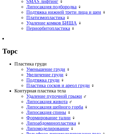
SMAS лифтинг
♀
Липосакция подбородка
♀
Подтяжка нижней трети лица и шеи
♀
Платизмопластика
♀
Удаление комков БИША
♀
Периорбитопластика
♀
Торс
Пластика груди
Уменьшение груди
♀
Увеличение груди
♀
Подтяжка груди
♀
Пластика сосков и ареол груди
♀
Контурная пластика тела
Удаление пупочной грыжи
♂
Липосакция живота
♂
Липосакция шейного горба
♀
Липосакция спины
♀
Формирование талии
♀
Липоабдоминопластика
♀
Липомоделирование
♀
Рельефное липомоделирование тела
♀