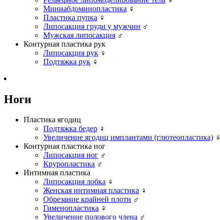
Миниабдоминопластика
♀
Пластика пупка
♀
Липосакция груди у мужчин
♂
Мужская липосакция
♂
Контурная пластика рук
Липосакция рук
♀
Подтяжка рук
♀
Ноги
Пластика ягодиц
Подтяжка бедер
♀
Увеличение ягодиц имплантами (глютеопластика)
Контурная пластика ног
Липосакция ног
♂
Круропластика
♂
Интимная пластика
Липосакция лобка
♀
Женская интимная пластика
♀
Обрезание крайней плоти
♂
Гименопластика
♀
Увеличение полового члена
♂