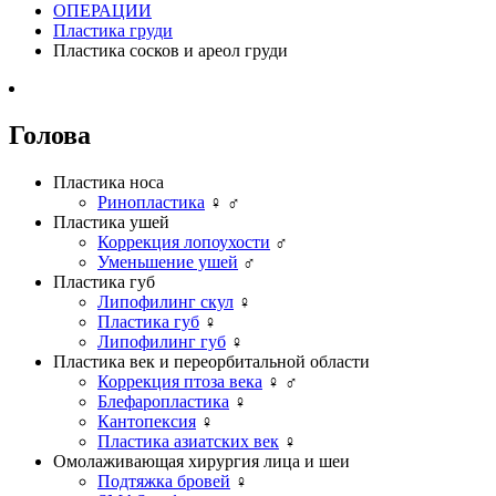
ОПЕРАЦИИ
Пластика груди
Пластика сосков и ареол груди
Голова
Пластика носа
Ринопластика
♀
♂
Пластика ушей
Коррекция лопоухости
♂
Уменьшение ушей
♂
Пластика губ
Липофилинг скул
♀
Пластика губ
♀
Липофилинг губ
♀
Пластика век и переорбитальной области
Коррекция птоза века
♀
♂
Блефаропластика
♀
Кантопексия
♀
Пластика азиатских век
♀
Омолаживающая хирургия лица и шеи
Подтяжка бровей
♀