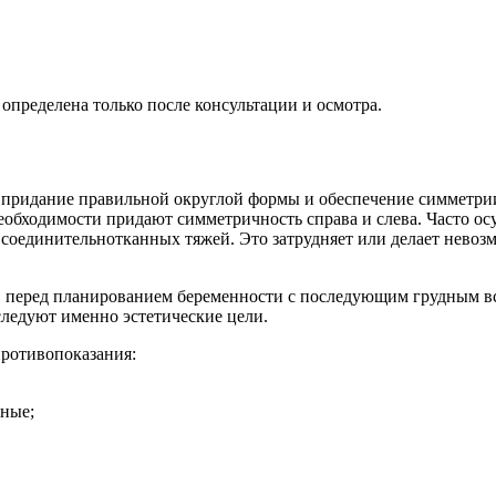
определена только после консультации и осмотра.
, придание правильной округлой формы и обеспечение симметрии
обходимости придают симметричность справа и слева. Часто осу
соединительнотканных тяжей. Это затрудняет или делает невоз
й, перед планированием беременности с последующим грудным в
ледуют именно эстетические цели.
противопоказания:
нные;